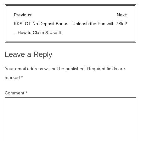
P
Previous:
Next:
o
KKSLOT No Deposit Bonus
Unleash the Fun with 7Slot!
s
– How to Claim & Use It
t
n
Leave a Reply
a
v
Your email address will not be published.
Required fields are
i
marked
*
g
a
Comment
*
t
i
o
n