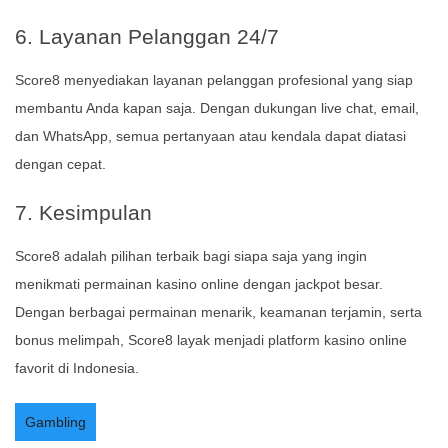
6. Layanan Pelanggan 24/7
Score8 menyediakan layanan pelanggan profesional yang siap
membantu Anda kapan saja. Dengan dukungan live chat, email,
dan WhatsApp, semua pertanyaan atau kendala dapat diatasi
dengan cepat.
7. Kesimpulan
Score8 adalah pilihan terbaik bagi siapa saja yang ingin
menikmati permainan kasino online dengan jackpot besar.
Dengan berbagai permainan menarik, keamanan terjamin, serta
bonus melimpah, Score8 layak menjadi platform kasino online
favorit di Indonesia.
Gambling