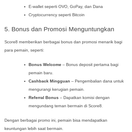
E-wallet seperti OVO, GoPay, dan Dana
Cryptocurrency seperti Bitcoin
5. Bonus dan Promosi Menguntungkan
Score8 memberikan berbagai bonus dan promosi menarik bagi
para pemain, seperti:
Bonus Welcome
– Bonus deposit pertama bagi
pemain baru.
Cashback Mingguan
– Pengembalian dana untuk
mengurangi kerugian pemain.
Referral Bonus
– Dapatkan komisi dengan
mengundang teman bermain di Score8.
Dengan berbagai promo ini, pemain bisa mendapatkan
keuntungan lebih saat bermain.