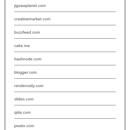
jigsawplanet.com
creativemarket.com
buzzfeed.com
cake.me
hashnode.com
blogger.com
renderosity.com
slides.com
qiita.com
peatix.com