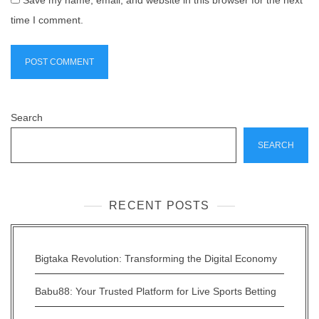
Save my name, email, and website in this browser for the next
time I comment.
Search
SEARCH
RECENT POSTS
Bigtaka Revolution: Transforming the Digital Economy
Babu88: Your Trusted Platform for Live Sports Betting