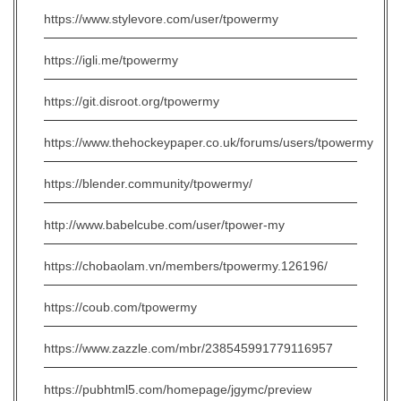
https://www.stylevore.com/user/tpowermy
https://igli.me/tpowermy
https://git.disroot.org/tpowermy
https://www.thehockeypaper.co.uk/forums/users/tpowermy
https://blender.community/tpowermy/
http://www.babelcube.com/user/tpower-my
https://chobaolam.vn/members/tpowermy.126196/
https://coub.com/tpowermy
https://www.zazzle.com/mbr/238545991779116957
https://pubhtml5.com/homepage/jgymc/preview