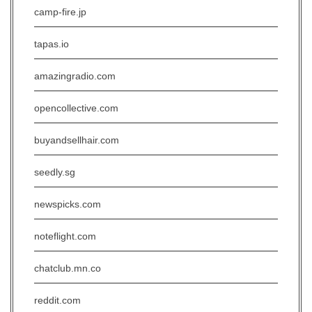
camp-fire.jp
tapas.io
amazingradio.com
opencollective.com
buyandsellhair.com
seedly.sg
newspicks.com
noteflight.com
chatclub.mn.co
reddit.com