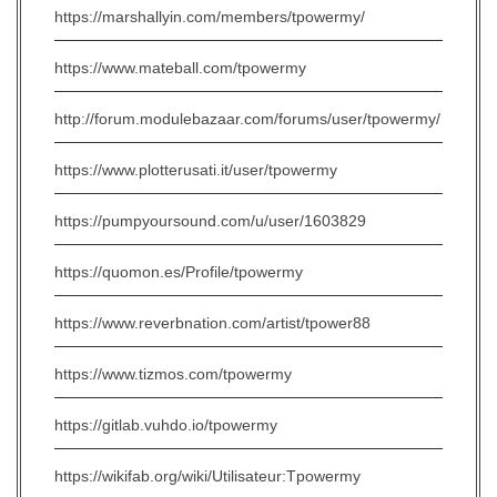
https://marshallyin.com/members/tpowermy/
https://www.mateball.com/tpowermy
http://forum.modulebazaar.com/forums/user/tpowermy/
https://www.plotterusati.it/user/tpowermy
https://pumpyoursound.com/u/user/1603829
https://quomon.es/Profile/tpowermy
https://www.reverbnation.com/artist/tpower88
https://www.tizmos.com/tpowermy
https://gitlab.vuhdo.io/tpowermy
https://wikifab.org/wiki/Utilisateur:Tpowermy