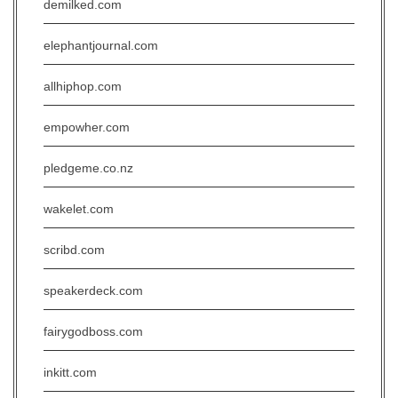
demilked.com
elephantjournal.com
allhiphop.com
empowher.com
pledgeme.co.nz
wakelet.com
scribd.com
speakerdeck.com
fairygodboss.com
inkitt.com