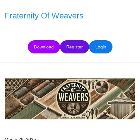
Skip
to
Fraternity Of Weavers
content
Download
Register
Login
March 26, 2025