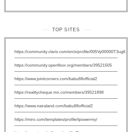
TOP SITES
https://community.claris.com/en/s/profile/005Vy00000T3ug6
https://community.openfloor.org/members/39521505
https://www.jointcorners.com/babu88official2
https://realitycheque.mn.co/members/39521898
https://www.nairaland.com/babu88official2
https://miro.com/templates/profile/tpowermy/