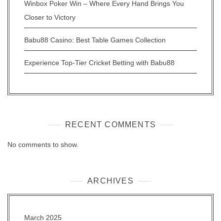
Winbox Poker Win – Where Every Hand Brings You
Closer to Victory
Babu88 Casino: Best Table Games Collection
Experience Top-Tier Cricket Betting with Babu88
RECENT COMMENTS
No comments to show.
ARCHIVES
March 2025