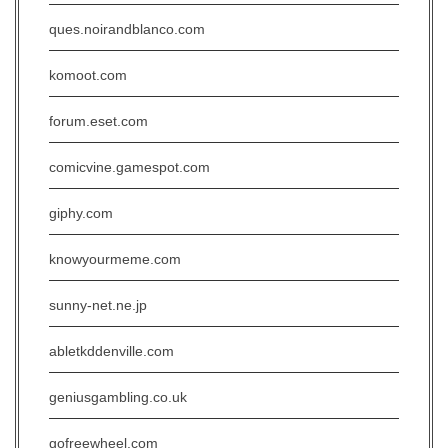
ques.noirandblanco.com
komoot.com
forum.eset.com
comicvine.gamespot.com
giphy.com
knowyourmeme.com
sunny-net.ne.jp
abletkddenville.com
geniusgambling.co.uk
gofreewheel.com