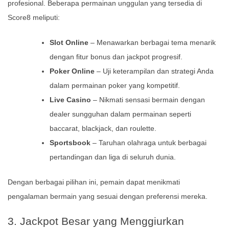
profesional. Beberapa permainan unggulan yang tersedia di
Score8 meliputi:
Slot Online
– Menawarkan berbagai tema menarik
dengan fitur bonus dan jackpot progresif.
Poker Online
– Uji keterampilan dan strategi Anda
dalam permainan poker yang kompetitif.
Live Casino
– Nikmati sensasi bermain dengan
dealer sungguhan dalam permainan seperti
baccarat, blackjack, dan roulette.
Sportsbook
– Taruhan olahraga untuk berbagai
pertandingan dan liga di seluruh dunia.
Dengan berbagai pilihan ini, pemain dapat menikmati
pengalaman bermain yang sesuai dengan preferensi mereka.
3. Jackpot Besar yang Menggiurkan